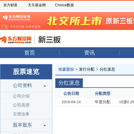
东方财富
天天基金网
Choice数据
首页
资讯
埃森股份
>
发行分配
>
分红派息
股票速览
分红派息
公司资料
公告日期
分配类型
公司介绍
2018-04-24
年度分配
10派0.2
公司高管
主营业务
股本股东