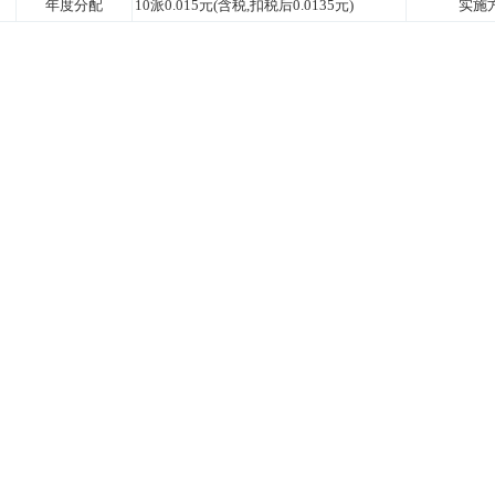
年度分配
10派0.015元(含税,扣税后0.0135元)
实施