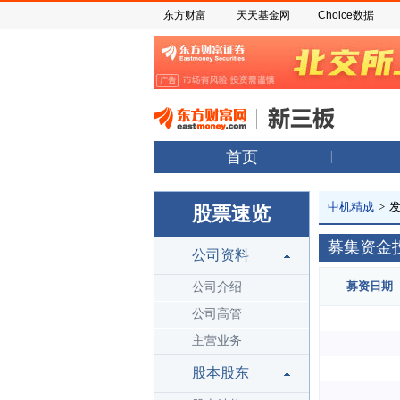
东方财富
天天基金网
Choice数据
首页
中机精成
>
股票速览
募集资金
公司资料
募资日期
公司介绍
公司高管
主营业务
股本股东