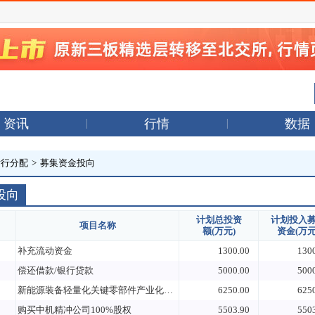
资讯
行情
数据
发行分配
>
募集资金投向
投向
计划总投资
计划投入
项目名称
额(万元)
资金(万元
补充流动资金
1300.00
130
偿还借款/银行贷款
5000.00
500
新能源装备轻量化关键零部件产业化及中试验证基地二期建设项目建设
6250.00
625
购买中机精冲公司100%股权
5503.90
550