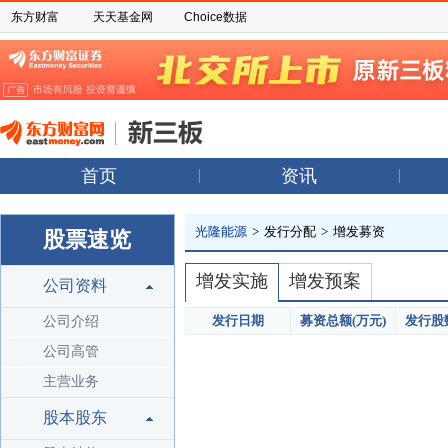
东方财富
天天基金网
Choice数据
首页
资讯
光隆能源
>
发行分配
>
增发募资
股票速览
增发实施
增发预案
公司资料
发行日期
募资总额(万元)
发行股数
公司介绍
公司高管
主营业务
股本股东