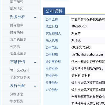
股本结构
股东研究
公司资料
财务分析
公司全称
宁夏华辉环保科技股份有
财务指标
成立日期
1992-06-18
财务摘要
实际控制人
刘喜荣
资产负债表
法人代表
刘培成
利润表
公司电话
0952-3671243
现金流量表
公司邮箱
rx@huahui-carbon.com
市场行情
会计事务所
信永中和会计师事务所(
主营业务
煤质活性炭制品的开发、
每日交易统计
行业分类
原材料-原材料
个股阶段表现
注册地址
银川市金凤区黄河路创新
发行分配
办公地址
银川市金凤区黄河路创新
分红派息
宁夏华辉环保科技股份有
增发募资
司活性炭技术开发部",