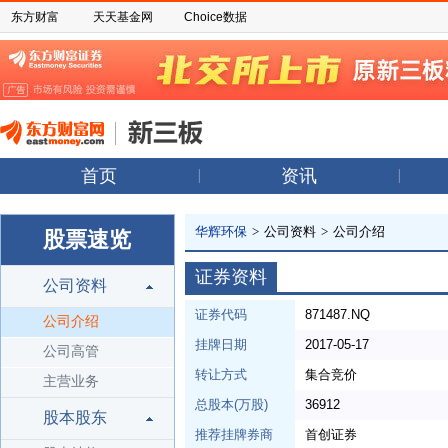
东方财富
天天基金网
Choice数据
首页
资讯
华辉环保
>
公司资料
>
公司介绍
股票速览
证券资料
公司资料
证券代码
871487.NQ
公司介绍
挂牌日期
2017-05-17
公司高管
转让方式
集合竞价
主营业务
总股本(万股)
36912
股本股东
推荐挂牌券商
首创证券