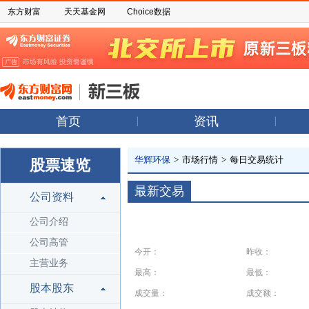
东方财富
天天基金网
Choice数据
首页
资讯
华辉环保
>
市场行情
>
每日交易统计
股票速览
最新交易
公司资料
公司介绍
公司高管
今开：
昨收：
主营业务
最高：
最低：
股本股东
成交量：
成交额：