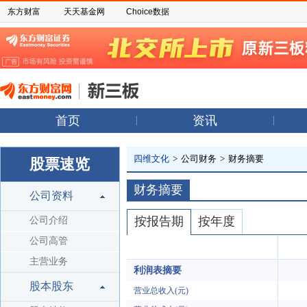
东方财富
天天基金网
Choice数据
首页
资讯
四维文化
>
公司财务
>
财务摘要
股票速览
财务摘要
公司资料
按报告期
按年度
公司介绍
公司高管
主营业务
利润表摘要
股本股东
营业总收入(元)