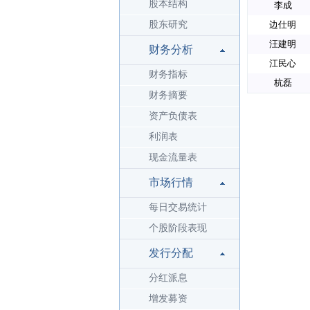
股本结构
李成
股东研究
边仕明
汪建明
财务分析
江民心
财务指标
杭磊
财务摘要
资产负债表
利润表
现金流量表
市场行情
每日交易统计
个股阶段表现
发行分配
分红派息
增发募资