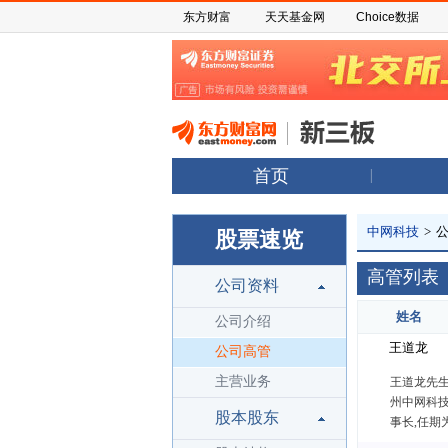
东方财富
天天基金网
Choice数据
首页
中网科技
>
股票速览
高管列表
公司资料
姓名
公司介绍
王道龙
公司高管
主营业务
王道龙先生:
州中网科技
股本股东
事长,任期