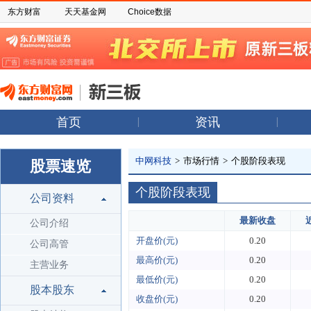
东方财富
天天基金网
Choice数据
首页
资讯
中网科技
>
市场行情
>
个股阶段表现
股票速览
个股阶段表现
公司资料
最新收盘
公司介绍
开盘价(元)
0.20
公司高管
最高价(元)
0.20
主营业务
最低价(元)
0.20
股本股东
收盘价(元)
0.20