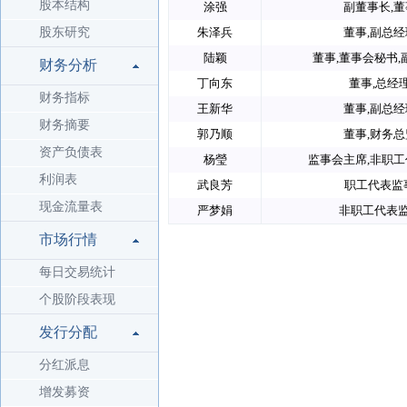
股本结构
涂强
副董事长,董
股东研究
朱泽兵
董事,副总经
陆颖
董事,董事会秘书,
财务分析
丁向东
董事,总经
财务指标
王新华
董事,副总经
财务摘要
郭乃顺
董事,财务总
资产负债表
杨瑩
监事会主席,非职
利润表
武良芳
职工代表监
现金流量表
严梦娟
非职工代表
市场行情
每日交易统计
个股阶段表现
发行分配
分红派息
增发募资