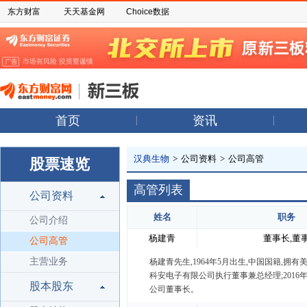
东方财富
天天基金网
Choice数据
首页
资讯
汉典生物
>
公司资料
>
公司高管
股票速览
高管列表
公司资料
姓名
职务
公司介绍
杨建青
董事长,董
公司高管
主营业务
杨建青先生,1964年5月出生,中国国籍,拥有
科安电子有限公司执行董事兼总经理;2016年
股本股东
公司董事长。