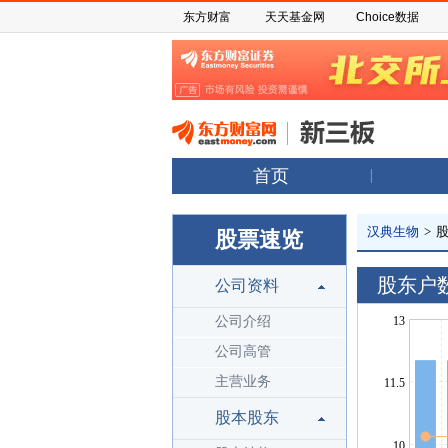
东方财富
天天基金网
Choice数据
首页
汉典生物
>
股票速览
股东户
公司资料
公司介绍
公司高管
主营业务
股本股东