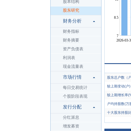
股本结构
股东研究
财务分析
财务指标
财务摘要
资产负债表
利润表
现金流量表
市场行情
股东总户数（
较上期变动(户)
每日交易统计
较上期增长率(%
个股阶段表现
户均持股数(万股
发行分配
十大股东持股比
分红派息
增发募资