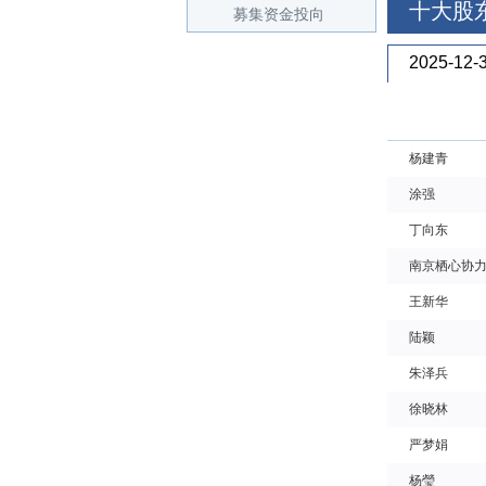
十大股
募集资金投向
2025-12-
杨建青
涂强
丁向东
南京栖心协力
王新华
陆颖
朱泽兵
徐晓林
严梦娟
杨瑩