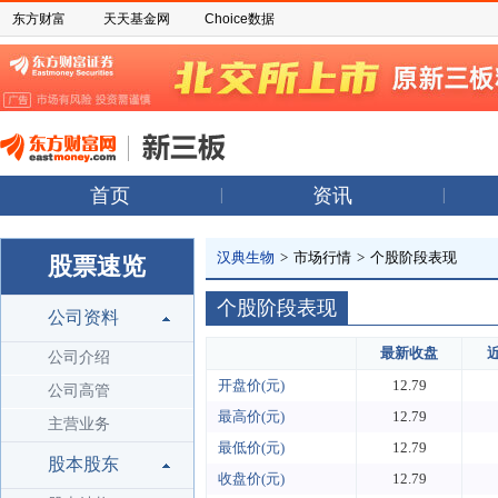
东方财富
天天基金网
Choice数据
首页
资讯
汉典生物
>
市场行情
>
个股阶段表现
股票速览
个股阶段表现
公司资料
最新收盘
公司介绍
开盘价(元)
12.79
公司高管
最高价(元)
12.79
主营业务
最低价(元)
12.79
股本股东
收盘价(元)
12.79