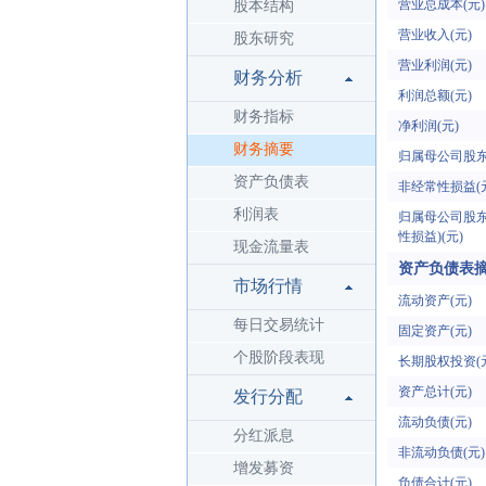
营业总成本(元)
股本结构
营业收入(元)
股东研究
营业利润(元)
财务分析
利润总额(元)
财务指标
净利润(元)
财务摘要
归属母公司股东
资产负债表
非经常性损益(
利润表
归属母公司股东
性损益)(元)
现金流量表
资产负债表
市场行情
流动资产(元)
每日交易统计
固定资产(元)
个股阶段表现
长期股权投资(
资产总计(元)
发行分配
流动负债(元)
分红派息
非流动负债(元)
增发募资
负债合计(元)