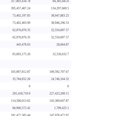
317,803,434.78
94,383,445.6
395,457,407.24
134,297,669.5
73,402,197.85
38,947,883.25
73,402,403.99
38,946,296.53
62,976,876.35
32,554,697.57
62,976,876.35
32,554,697.57
445,478.63
28,064.87
65,003,175.26
32,526,632.7
165,897,812.87
169,592,707.67
35,764,652.26
24,746,164.32
0
0
291,418,719.9
227,423,269.11
114,506,013.02
145,369,047.87
66,966,572.42
1,709,425.1
181,472,585.44
147,078,472.97