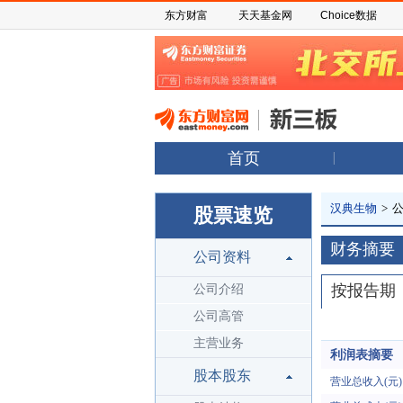
东方财富
天天基金网
Choice数据
首页
汉典生物
>
股票速览
财务摘要
公司资料
按报告期
公司介绍
公司高管
主营业务
利润表摘要
股本股东
营业总收入(元)