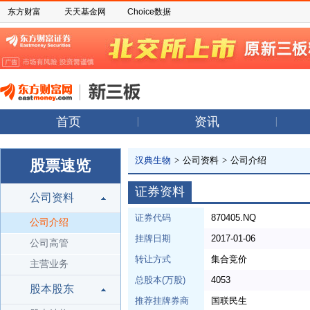
东方财富
天天基金网
Choice数据
首页
资讯
汉典生物
>
公司资料
>
公司介绍
股票速览
证券资料
公司资料
证券代码
870405.NQ
公司介绍
挂牌日期
2017-01-06
公司高管
转让方式
集合竞价
主营业务
总股本(万股)
4053
股本股东
推荐挂牌券商
国联民生