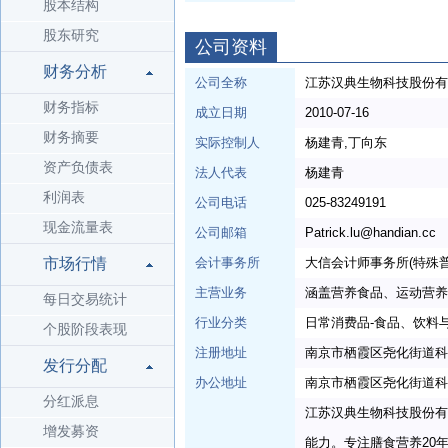
股本结构
股东研究
公司资料
财务分析
公司全称
江苏汉典生物科技股份有
财务指标
成立日期
2010-07-16
财务摘要
实际控制人
杨建青,丁向东
资产负债表
法人代表
杨建青
利润表
公司电话
025-83249191
现金流量表
公司邮箱
Patrick.lu@handian.cc
市场行情
会计事务所
大信会计师事务所(特殊普
主营业务
涵盖营养食品、运动营养
每日交易统计
行业分类
日常消费品-食品、饮料
个股阶段表现
注册地址
南京市栖霞区尧化街道科
发行分配
办公地址
南京市栖霞区尧化街道科
分红派息
江苏汉典生物科技股份有
增发募资
能力。专注膳食营养20