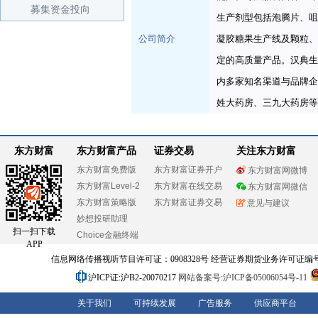
募集资金投向
生产剂型包括泡腾片、咀
公司简介
凝胶糖果生产线及颗粒、粉
定的高质量产品。汉典生
内多家知名渠道与品牌企
姓大药房、三九大药房等
东方财富
东方财富产品
证券交易
关注东方财富
东方财富免费版
东方财富证券开户
东方财富网微博
东方财富Level-2
东方财富在线交易
东方财富网微信
东方财富策略版
东方财富证券交易
意见与建议
妙想投研助理
扫一扫下载
Choice金融终端
APP
信息网络传播视听节目许可证：0908328号 经营证券期货业务许可证编号：91310
沪ICP证:沪B2-20070217
网站备案号:沪ICP备05006054号-11
关于我们
可持续发展
广告服务
供应商平台